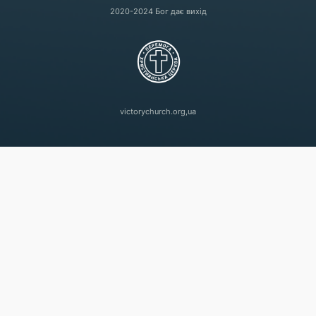
2020-2024 Бог дає вихід
victorychurch.org,ua