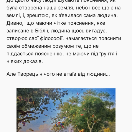
До цього часу люди шукають пояснення, як
була створена наша земля, небо і все що є на
землі, і, зрештою, як з’явилася сама людина.
Дивно, що маючи чітке пояснення, яке
записане в Біблії, людина щось вигадує,
створює свої філософії, намагається пояснити
своїм обмеженим розумом те, що не
піддається поясненню, не маючи підґрунтя і
ніяких доказів.
Але Творець нічого не втаїв від людини…