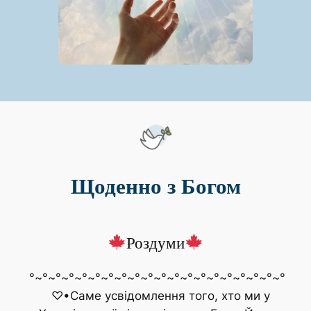
Щоденно з Богом
Роздуми
°~°~°~°~°~°~°~°~°~°~°~°~°~°~°~°~°~°~°~°
♡•Саме усвідомлення того, хто ми у