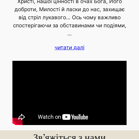
Христі, нашої цінності в очах Бога, Його
доброти, Милості й ласки до нас, захищає
від стріл лукавого… Ось чому важливо
спостерігаючи за обставинами чи подіями,
…
читати далі
Зв’яжіться з нами