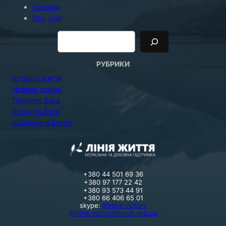
Головна
Про сайт
П
о
и
с
к
РУБРИКИ
Історії з життя
Новини тижня
Пізнання Бога
Шлях до Бога
Щоденно з Богом
+380 44 501 69 36
+380 97 177 22 42
+380 93 573 44 91
+380 66 406 65 01
skype:
lifeline.victory
lifeline.victorychurch.org.ua