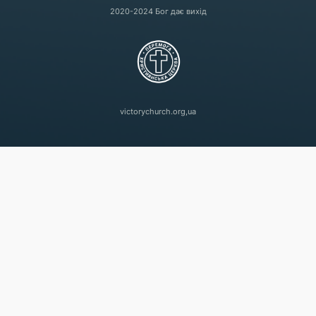
2020-2024 Бог дає вихід
victorychurch.org,ua