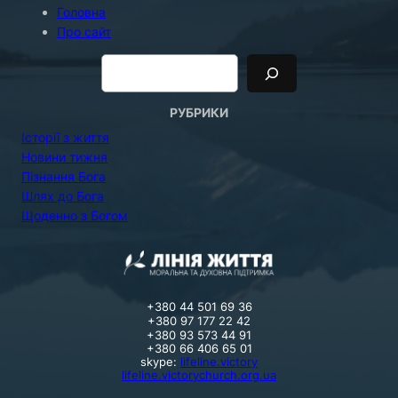
Головна
Про сайт
П
о
и
с
к
РУБРИКИ
Історії з життя
Новини тижня
Пізнання Бога
Шлях до Бога
Щоденно з Богом
+380 44 501 69 36
+380 97 177 22 42
+380 93 573 44 91
+380 66 406 65 01
skype:
lifeline.victory
lifeline.victorychurch.org.ua