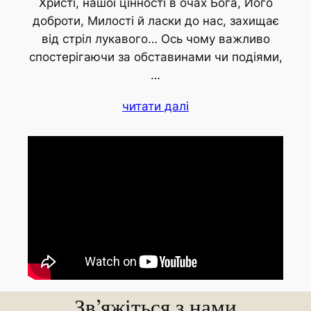
Христі, нашої цінності в очах Бога, Його
доброти, Милості й ласки до нас, захищає
від стріл лукавого… Ось чому важливо
спостерігаючи за обставинами чи подіями,
…
читати далі
Зв’яжіться з нами