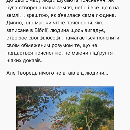
До цього часу люди шукають пояснення, як
була створена наша земля, небо і все що є на
землі, і, зрештою, як з’явилася сама людина.
Дивно, що маючи чітке пояснення, яке
записане в Біблії, людина щось вигадує,
створює свої філософії, намагається пояснити
своїм обмеженим розумом те, що не
піддається поясненню, не маючи підґрунтя і
ніяких доказів.
Але Творець нічого не втаїв від людини…