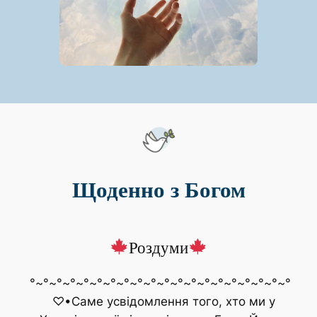
Щоденно з Богом
Роздуми
°~°~°~°~°~°~°~°~°~°~°~°~°~°~°~°~°~°~°~°
♡•Саме усвідомлення того, хто ми у