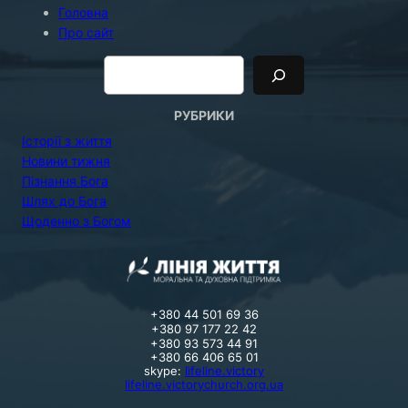
Головна
Про сайт
П
о
и
с
к
РУБРИКИ
Історії з життя
Новини тижня
Пізнання Бога
Шлях до Бога
Щоденно з Богом
+380 44 501 69 36
+380 97 177 22 42
+380 93 573 44 91
+380 66 406 65 01
skype:
lifeline.victory
lifeline.victorychurch.org.ua