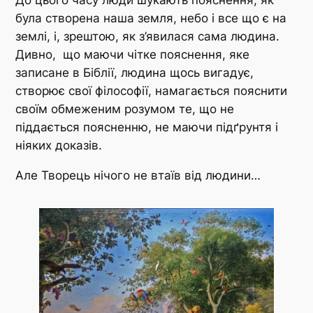
До цього часу люди шукають пояснення, як
була створена наша земля, небо і все що є на
землі, і, зрештою, як з’явилася сама людина.
Дивно, що маючи чітке пояснення, яке
записане в Біблії, людина щось вигадує,
створює свої філософії, намагається пояснити
своїм обмеженим розумом те, що не
піддається поясненню, не маючи підґрунтя і
ніяких доказів.
Але Творець нічого не втаїв від людини…