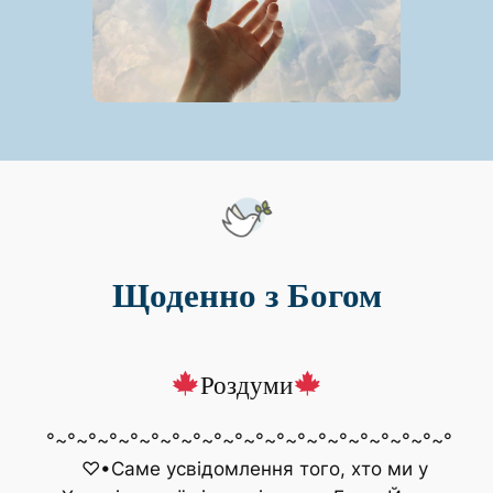
Щоденно з Богом
Роздуми
°~°~°~°~°~°~°~°~°~°~°~°~°~°~°~°~°~°~°~°
♡•Саме усвідомлення того, хто ми у