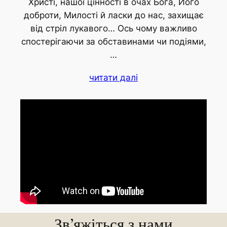
Христі, нашої цінності в очах Бога, Його
доброти, Милості й ласки до нас, захищає
від стріл лукавого… Ось чому важливо
спостерігаючи за обставинами чи подіями,
…
читати далі
Зв’яжіться з нами