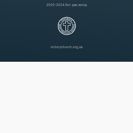
2020-2024 Бог дає вихід
victorychurch.org,ua