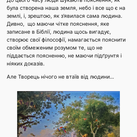
До цього часу люди шукають пояснення, як
була створена наша земля, небо і все що є на
землі, і, зрештою, як з’явилася сама людина.
Дивно, що маючи чітке пояснення, яке
записане в Біблії, людина щось вигадує,
створює свої філософії, намагається пояснити
своїм обмеженим розумом те, що не
піддається поясненню, не маючи підґрунтя і
ніяких доказів.
Але Творець нічого не втаїв від людини…