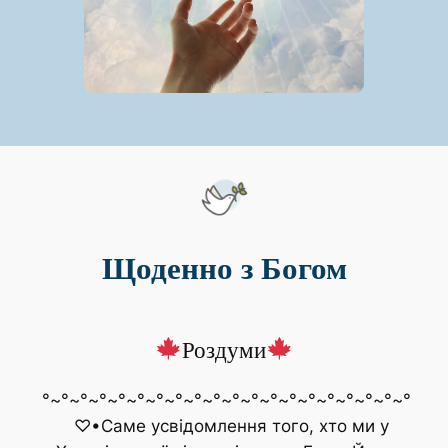
Щоденно з Богом
Роздуми
°~°~°~°~°~°~°~°~°~°~°~°~°~°~°~°~°~°~°~°
♡•Саме усвідомлення того, хто ми у