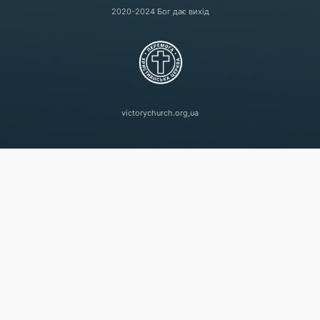
2020-2024 Бог дає вихід
victorychurch.org,ua