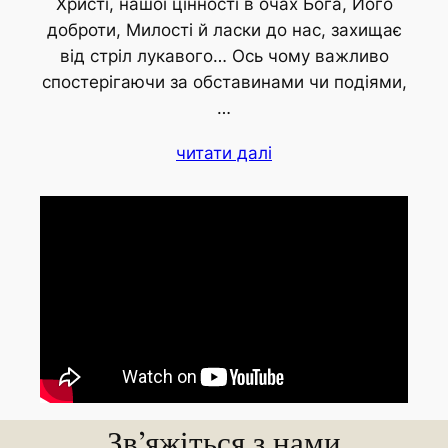
Христі, нашої цінності в очах Бога, Його
доброти, Милості й ласки до нас, захищає
від стріл лукавого… Ось чому важливо
спостерігаючи за обставинами чи подіями,
…
читати далі
Зв’яжіться з нами