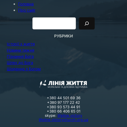
Головна
Про сайт
П
о
и
с
к
РУБРИКИ
Історії з життя
Новини тижня
Пізнання Бога
Шлях до Бога
Щоденно з Богом
+380 44 501 69 36
+380 97 177 22 42
+380 93 573 44 91
+380 66 406 65 01
skype:
lifeline.victory
lifeline.victorychurch.org.ua