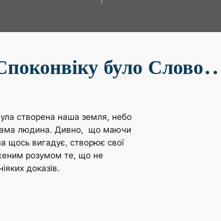
Споконвіку було Слово
була створена наша земля, небо
ся сама людина. Дивно, що маючи
на щось вигадує, створює свої
женим розумом те, що не
іяких доказів.