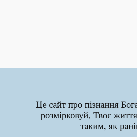
Це сайт про пізнання Бога
розмірковуй. Твоє житт
таким, як ра