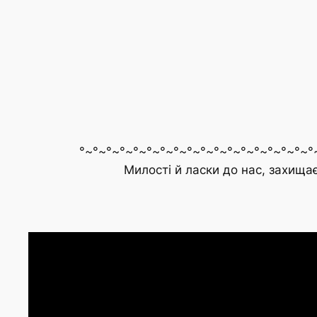
°~°~°~°~°~°~°~°~°~°~°~°~°~°~°~°~°~°~°
Милості й ласки до нас, захища