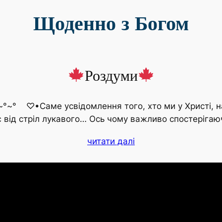
Щоденно з Богом
Роздуми
~° ♡•Саме усвідомлення того, хто ми у Христі, наш
є від стріл лукавого… Ось чому важливо спостеріга
читати далі