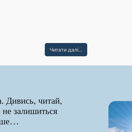
Читати далі…
. Дивись, читай,
я не залишиться
ніше…