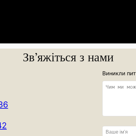
Зв’яжіться з нами
L
Виникли пит
e
a
v
36
e
t
h
42
i
s