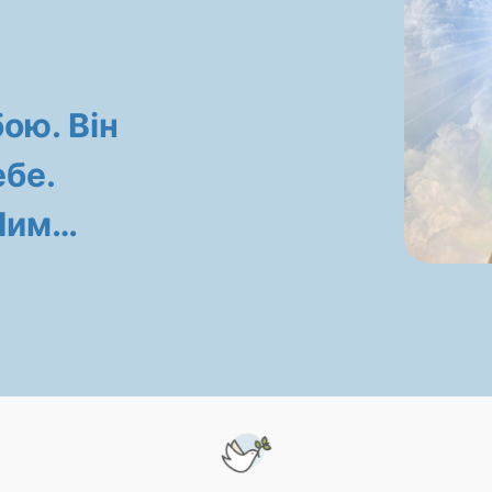
бою. Він
бе.
 Ним…