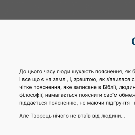
До цього часу люди шукають пояснення, як 
і все що є на землі, і, зрештою, як з’явила
чітке пояснення, яке записане в Біблії, люди
філософії, намагається пояснити своїм обме
піддається поясненню, не маючи підґрунтя і н
Але Творець нічого не втаїв від людини…