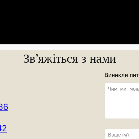
Зв’яжіться з нами
L
Виникли пит
e
a
v
36
e
t
h
42
i
s