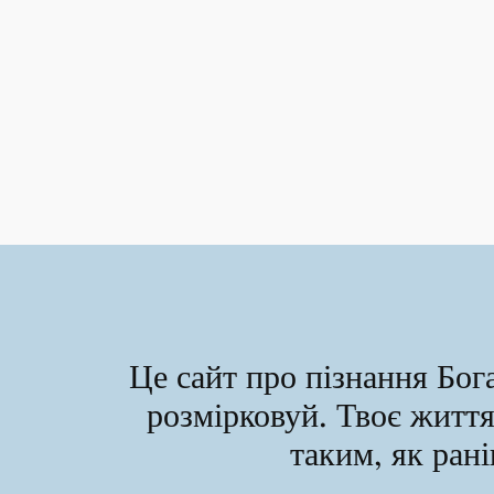
Це сайт про пізнання Бога
розмірковуй. Твоє житт
таким, як ра