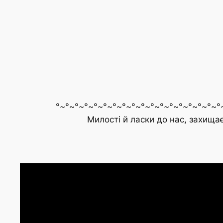
°~°~°~°~°~°~°~°~°~°~°~°~°~°~°~°~°~°~°
Милості й ласки до нас, захища