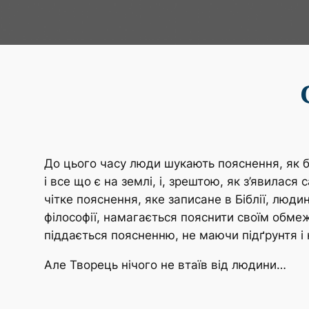
До цього часу люди шукають пояснення, як 
і все що є на землі, і, зрештою, як з’явила
чітке пояснення, яке записане в Біблії, люди
філософії, намагається пояснити своїм обме
піддається поясненню, не маючи підґрунтя і н
Але Творець нічого не втаїв від людини…