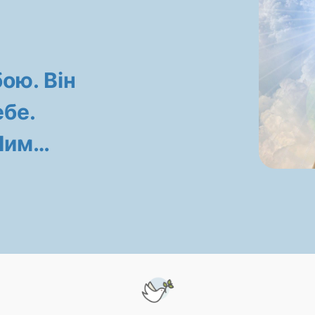
бою. Він
бе.
 Ним…