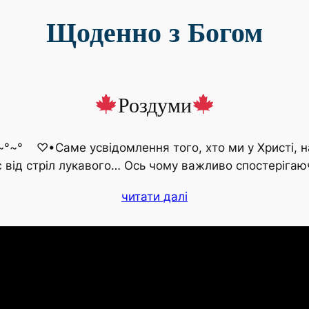
Щоденно з Богом
Роздуми
~° ♡•Саме усвідомлення того, хто ми у Христі, наш
є від стріл лукавого… Ось чому важливо спостеріга
читати далі