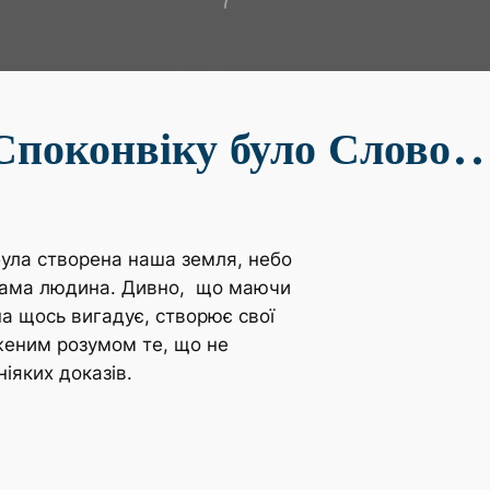
Споконвіку було Слово
була створена наша земля, небо
ся сама людина. Дивно, що маючи
на щось вигадує, створює свої
женим розумом те, що не
іяких доказів.