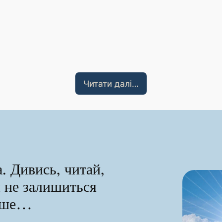
Читати далі…
. Дивись, читай,
я не залишиться
ніше…