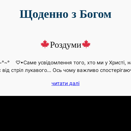
Щоденно з Богом
Роздуми
~° ♡•Саме усвідомлення того, хто ми у Христі, наш
є від стріл лукавого… Ось чому важливо спостеріга
читати далі