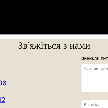
Зв’яжіться з нами
L
Виникли пит
e
a
v
36
e
t
h
42
i
s