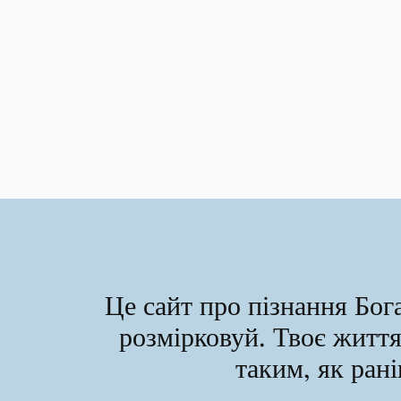
Це сайт про пізнання Бога
розмірковуй. Твоє житт
таким, як ра