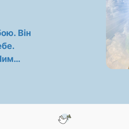
бою. Він
бе.
 Ним…