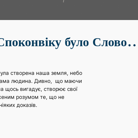
Споконвіку було Слово
була створена наша земля, небо
ся сама людина. Дивно, що маючи
на щось вигадує, створює свої
женим розумом те, що не
іяких доказів.