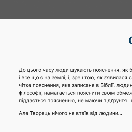
До цього часу люди шукають пояснення, як 
і все що є на землі, і, зрештою, як з’явила
чітке пояснення, яке записане в Біблії, люди
філософії, намагається пояснити своїм обме
піддається поясненню, не маючи підґрунтя і н
Але Творець нічого не втаїв від людини…