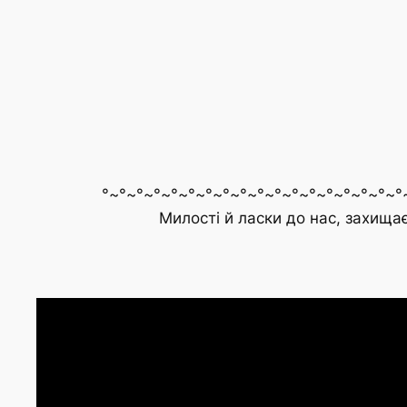
°~°~°~°~°~°~°~°~°~°~°~°~°~°~°~°~°~°~°
Милості й ласки до нас, захища