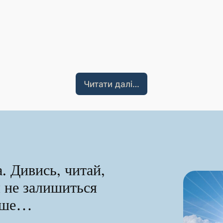
Читати далі…
. Дивись, читай,
я не залишиться
ніше…