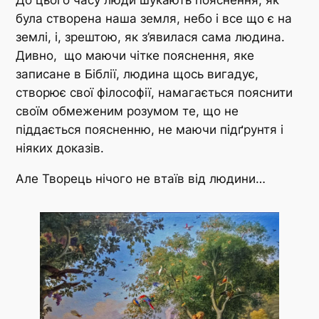
До цього часу люди шукають пояснення, як
була створена наша земля, небо і все що є на
землі, і, зрештою, як з’явилася сама людина.
Дивно, що маючи чітке пояснення, яке
записане в Біблії, людина щось вигадує,
створює свої філософії, намагається пояснити
своїм обмеженим розумом те, що не
піддається поясненню, не маючи підґрунтя і
ніяких доказів.
Але Творець нічого не втаїв від людини…