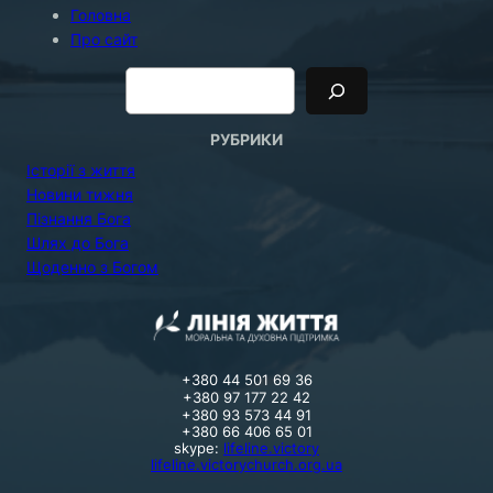
Головна
Про сайт
П
о
и
с
к
РУБРИКИ
Історії з життя
Новини тижня
Пізнання Бога
Шлях до Бога
Щоденно з Богом
+380 44 501 69 36
+380 97 177 22 42
+380 93 573 44 91
+380 66 406 65 01
skype:
lifeline.victory
lifeline.victorychurch.org.ua