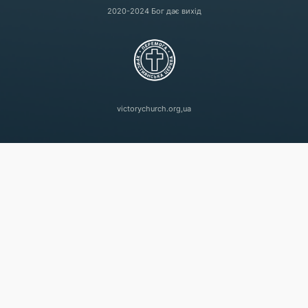
2020-2024 Бог дає вихід
victorychurch.org,ua