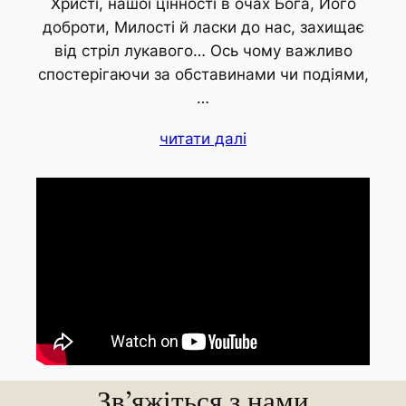
Христі, нашої цінності в очах Бога, Його
доброти, Милості й ласки до нас, захищає
від стріл лукавого… Ось чому важливо
спостерігаючи за обставинами чи подіями,
…
читати далі
Зв’яжіться з нами