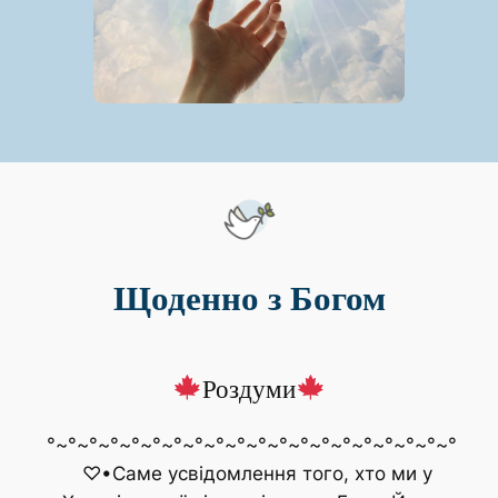
Щоденно з Богом
Роздуми
°~°~°~°~°~°~°~°~°~°~°~°~°~°~°~°~°~°~°~°
♡•Саме усвідомлення того, хто ми у