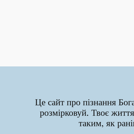
Це сайт про пізнання Бога
розмірковуй. Твоє житт
таким, як ра