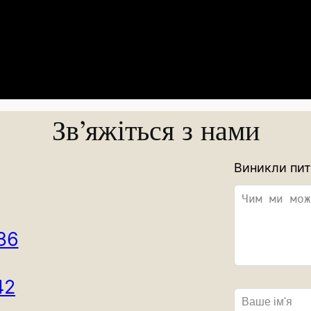
Зв’яжіться з нами
L
Виникли пит
e
a
v
36
e
t
h
42
i
s