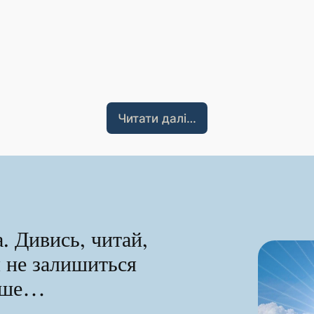
Читати далі…
. Дивись, читай,
я не залишиться
ніше…