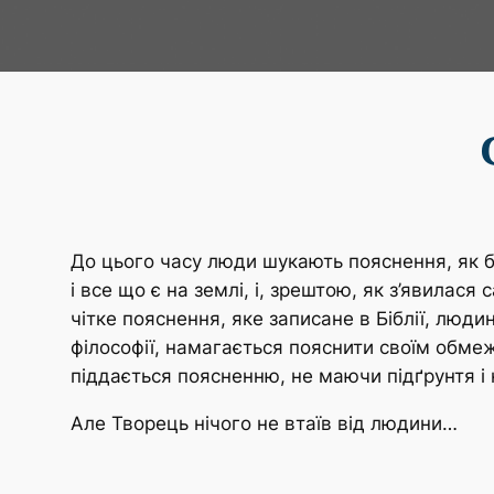
До цього часу люди шукають пояснення, як 
і все що є на землі, і, зрештою, як з’явила
чітке пояснення, яке записане в Біблії, люди
філософії, намагається пояснити своїм обме
піддається поясненню, не маючи підґрунтя і н
Але Творець нічого не втаїв від людини…