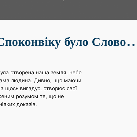
Споконвіку було Слово
була створена наша земля, небо
ся сама людина. Дивно, що маючи
на щось вигадує, створює свої
женим розумом те, що не
іяких доказів.