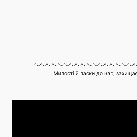
°~°~°~°~°~°~°~°~°~°~°~°~°~°~°~°~°~°~°
Милості й ласки до нас, захища