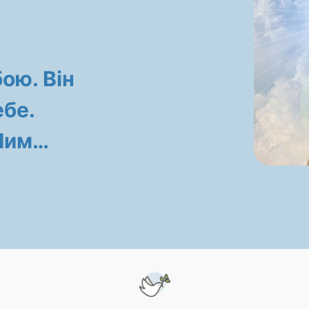
бою. Він
бе.
 Ним…