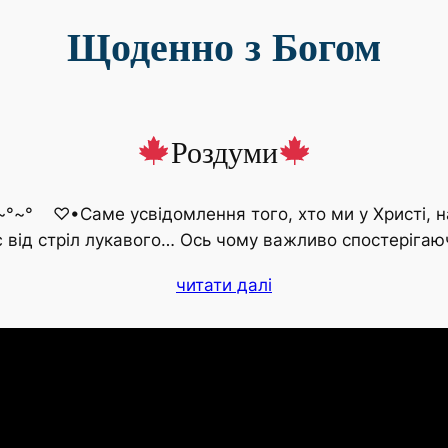
Щоденно з Богом
Роздуми
~° ♡•Саме усвідомлення того, хто ми у Христі, наш
є від стріл лукавого… Ось чому важливо спостеріга
читати далі