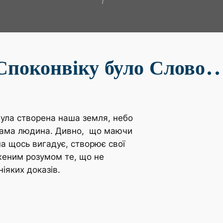
Споконвіку було Слово
була створена наша земля, небо
ся сама людина. Дивно, що маючи
на щось вигадує, створює свої
женим розумом те, що не
іяких доказів.