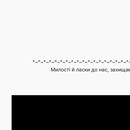
°~°~°~°~°~°~°~°~°~°~°~°~°~°~°~°~°~°~°
Милості й ласки до нас, захища