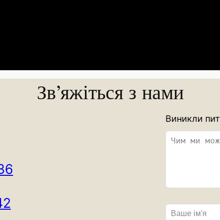
Зв’яжіться з нами
L
Виникли пит
e
a
v
36
e
t
h
42
i
s