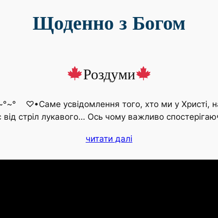
Щоденно з Богом
Роздуми
~° ♡•Саме усвідомлення того, хто ми у Христі, наш
є від стріл лукавого… Ось чому важливо спостеріга
читати далі