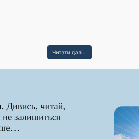
Читати далі…
. Дивись, читай,
я не залишиться
ніше…