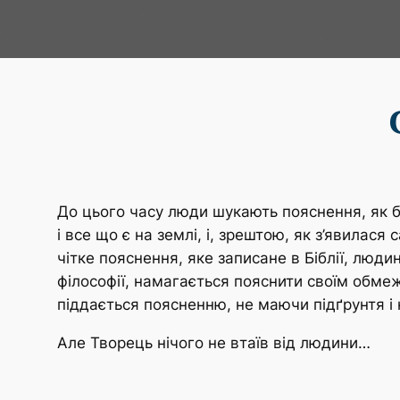
До цього часу люди шукають пояснення, як 
і все що є на землі, і, зрештою, як з’явила
чітке пояснення, яке записане в Біблії, люди
філософії, намагається пояснити своїм обме
піддається поясненню, не маючи підґрунтя і н
Але Творець нічого не втаїв від людини…