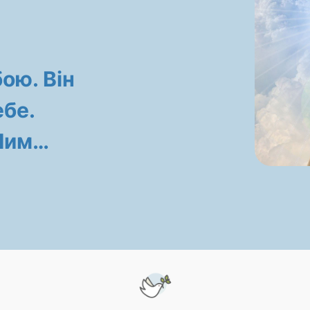
бою. Він
бе.
 Ним…