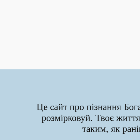
Це сайт про пізнання Бога
розмірковуй. Твоє житт
таким, як ра