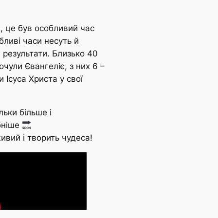
і, це був особливий час
бливі часи несуть й
 результати. Близько 40
чули Євангеліє, з них 6 –
 Ісуса Христа у свої
ільки більше і
бніше
ивий і творить чудеса!