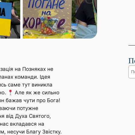
П
П
зація на Позняках не
о
ланах команди. Ідея
и
ись саме тут виникла
с
но.
Але як же сильно
к
он бажав чути про Бога!
ваючи потужне
я від Духа Святого,
 нас вкладався на
, несучи Благу Звістку.