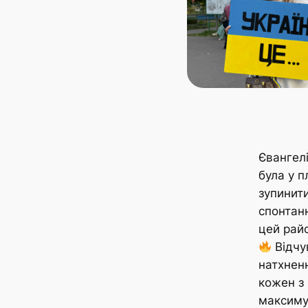
Євангелі
була у п
зупинит
спонтан
цей рай
Відчу
натхненн
кожен з
максимум