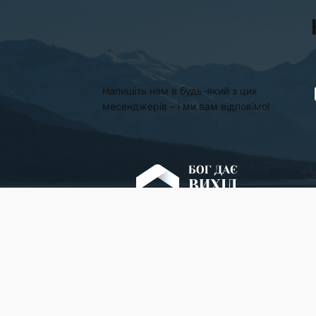
Напишіть нам в будь-який з цих
месенджерів – і ми вам відповімо!
СТОРІНКИ
Новини
Головна
Про сайт