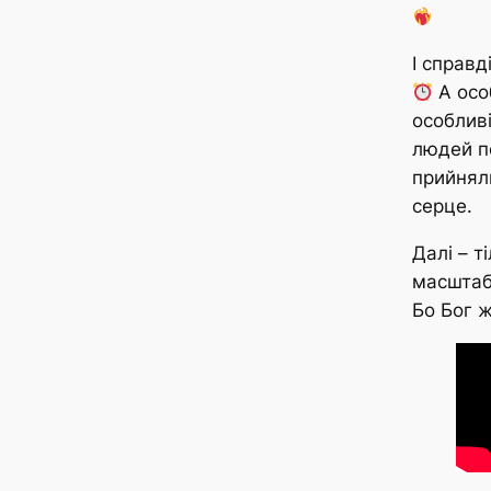
І справд
А осо
особливі
людей по
прийняли
серце.
Далі – т
масшта
Бо Бог ж