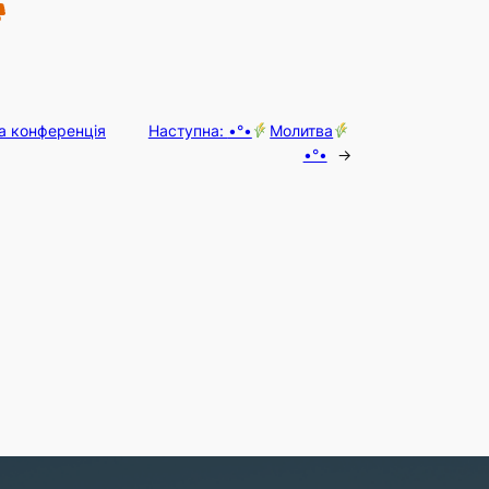
а конференція
Наступна:
•°•
Молитва
•°•
→