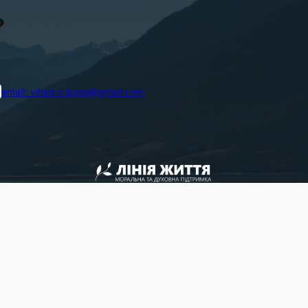
?
email:
vihod.v.boge@gmail.com
+380 44 501 69 36
+380 97 177 22 42
+380 93 573 44 91
+380 66 406 65 01
skype:
lifeline.victory
lifeline.victorychurch.org.ua