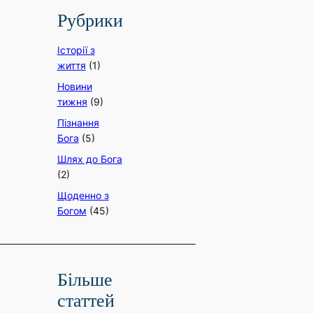
Рубрики
Історії з
життя
(1)
Новини
тижня
(9)
Пізнання
Бога
(5)
Шлях до Бога
(2)
Щоденно з
Богом
(45)
Більше
статтей