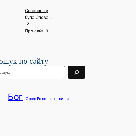
Споконвіку
було Слово…
Про сайт
ошук по сайту
Бог
Слово Боже
гріх
життя